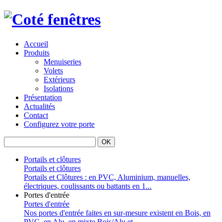
Accueil
Produits
Menuiseries
Volets
Extérieurs
Isolations
Présentation
Actualités
Contact
Configurez votre porte
Portails et clôtures
Portails et clôtures
Portails et Clôtures : en PVC, Aluminium, manuelles,
électriques, coulissants ou battants en 1...
Portes d'entrée
Portes d'entrée
Nos portes d'entrée faites en sur-mesure existent en Bois, en
PVC, en Alu, en mixte Bois/Alu et...