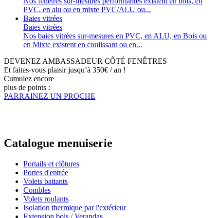
Nos fenêtres sur-mesures performantes existent en bois, en
PVC, en alu ou en mixte PVC/ALU ou...
Baies vitrées
Baies vitrées
Nos baies vitrées sur-mesures en PVC, en ALU, en Bois ou
en Mixte existent en coulissant ou en...
DEVENEZ AMBASSADEUR CÔTÉ FENÊTRES
Et faites-vous plaisir jusqu’à 350€ / an !
Cumulez encore
plus de points :
PARRAINEZ UN PROCHE
Catalogue menuiserie
Portails et clôtures
Portes d'entrée
Volets battants
Combles
Volets roulants
Isolation thermique par l'extérieur
Extension bois / Verandas